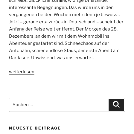
schreibt. Glückliche Zufälle, widrige Umstände,
interessante Begegnungen. Das wurde uns in den
vergangenen beiden Wochen mehr denn je bewusst.
Jetzt – gerade erst zurück in Deutschland – scheint der
Anfang der Reise weit entfernt. Der Morgen des 28.
Dezembers, an dem wir mit dem Wohnmobil ins
Abenteuer gestartet sind. Schneechaos auf der
Autobahn, schier endlose Staus, der erste Abend am
Gardasee. Unwissend, was uns erwartet.
„Winterblue(s):
weiterlesen
Ein
Rückblick“
Suche
Suche
nach:
NEUESTE BEITRÄGE