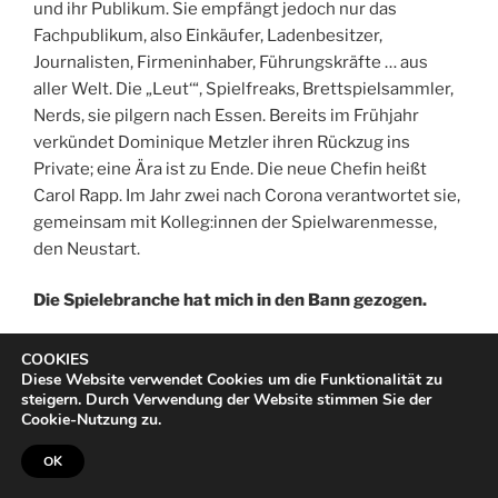
und ihr Publikum. Sie empfängt jedoch nur das
Fachpublikum, also Einkäufer, Ladenbesitzer,
Journalisten, Firmeninhaber, Führungskräfte … aus
aller Welt. Die „Leut‘“, Spielfreaks, Brettspielsammler,
Nerds, sie pilgern nach Essen. Bereits im Frühjahr
verkündet Dominique Metzler ihren Rückzug ins
Private; eine Ära ist zu Ende. Die neue Chefin heißt
Carol Rapp. Im Jahr zwei nach Corona verantwortet sie,
gemeinsam mit Kolleg:innen der Spielwarenmesse,
den Neustart.
Die Spielebranche hat mich in den Bann gezogen.
Dazu gehören Porträts wie dieses, dessen Fortsetzung
COOKIES
Sie
hier
finden.
Diese Website verwendet Cookies um die Funktionalität zu
steigern. Durch Verwendung der Website stimmen Sie der
Cookie-Nutzung zu.
Dazu gehören Artikel über bekannte
Spieleautoren
OK
und raffinierte
Marktstrategien
.