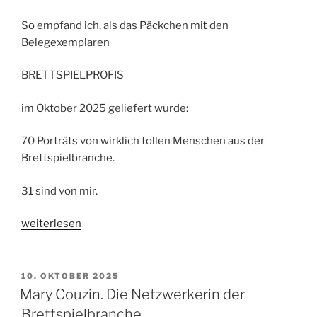
So empfand ich, als das Päckchen mit den
Belegexemplaren
BRETTSPIELPROFIS
im Oktober 2025 geliefert wurde:
70 Porträts von wirklich tollen Menschen aus der
Brettspielbranche.
31 sind von mir.
„Meine
weiterlesen
Brettspielprofis“
VERÖFFENTLICHT
10. OKTOBER 2025
AM
Mary Couzin. Die Netzwerkerin der
Brettspielbranche