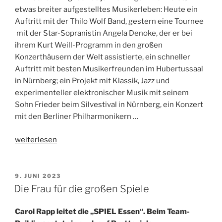
etwas breiter aufgestelltes Musikerleben: Heute ein
Auftritt mit der Thilo Wolf Band, gestern eine Tournee
mit der Star-Sopra­nistin Angela Denoke, der er bei
ihrem Kurt Weill-Programm in den großen
Konzerthäusern der Welt assistierte, ein schneller
Auftritt mit besten Musikerfreunden im Hubertussaal
in Nürnberg; ein Projekt mit Klassik, Jazz und
experimenteller elektro­nischer Musik mit seinem
Sohn Frieder beim Silvestival in Nürnberg, ein Konzert
mit den Berliner Philharmonikern …
„Der
weiterlesen
Musiker
Norbert
Nagel“
VERÖFFENTLICHT
9. JUNI 2023
AM
Die Frau für die großen Spiele
Carol Rapp leitet die „SPIEL Essen“. Beim Team-